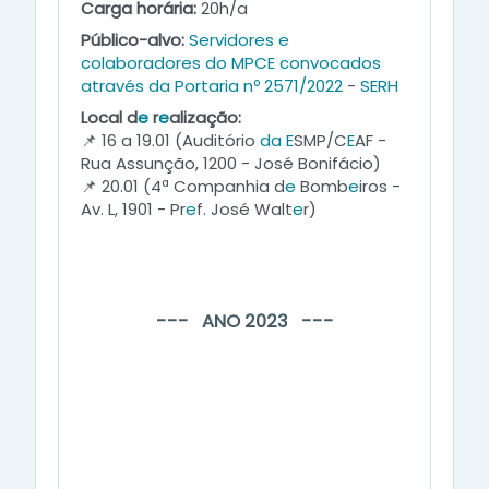
Carga horária:
20h/a
Público-alvo:
Servidores
e
colaboradores
do
MPCE
convocados
através
da
Portaria
nº
2571/2022
-
SERH
Local d
e
r
e
alização:
📌 16 a 19.01 (Auditório
da
E
SMP/C
E
AF -
Rua Assunção, 1200 - José Bonifácio)
📌 20.01 (4ª Companhia d
e
Bomb
e
iros -
Av. L, 1901 - Pr
e
f. José Walt
e
r)
--- ANO 2023 ---