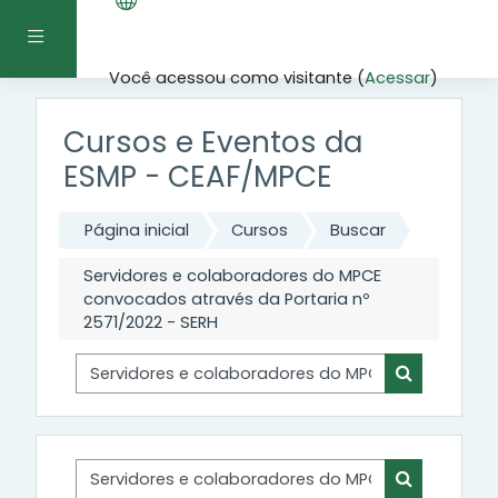
Ir para o conteúdo principal
Painel lateral
Você acessou como visitante (
Acessar
)
Cursos e Eventos da
ESMP - CEAF/MPCE
Página inicial
Cursos
Buscar
Servidores e colaboradores do MPCE
convocados através da Portaria nº
2571/2022 - SERH
Buscar cursos
Buscar cur
Buscar cursos