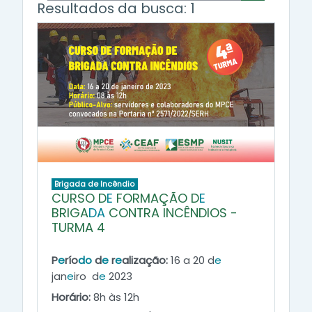
Buscar cur
Resultados da busca: 1
Brigada de Incêndio
CURSO D
E
FORMAÇÃO D
E
BRIGA
DA
CONTRA INCÊNDIOS -
TURMA 4
P
e
río
do
d
e
r
e
alização:
16
a 20 d
e
jan
e
iro d
e
2023
Horário:
8h às 12h